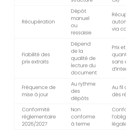
Dépôt
Récupérati
manuel
Récupération
automatiq
ou
via connec
ressaisie
Dépend
Prix et
de la
Fiabilité des
quantités l
qualité de
prix extraits
sans erreur
lecture du
d’interprét
document
Au rythme
Fréquence de
Au fil de l’e
des
mise à jour
dès récept
dépôts
Conformité
Non
Conforme 
réglementaire
conforme
l’obligation
2026/2027
à terme
légale