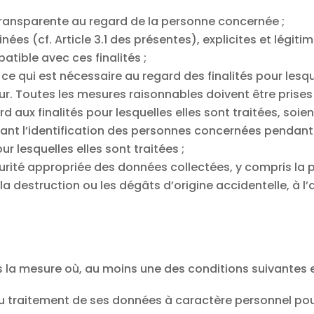
t transparente au regard de la personne concernée ;
ées (cf. Article 3.1 des présentes), explicites et légitim
tible avec ces finalités ;
ce qui est nécessaire au regard des finalités pour lesque
jour. Toutes les mesures raisonnables doivent être pris
 aux finalités pour lesquelles elles sont traitées, soien
nt l’identification des personnes concernées pendant 
r lesquelles elles sont traitées ;
urité appropriée des données collectées, y compris la 
e, la destruction ou les dégâts d’origine accidentelle, à
ans la mesure où, au moins une des conditions suivantes e
 traitement de ses données à caractère personnel pour 