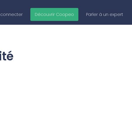
 connecter
Découvrir Coopeo
Parler à un expert
ité