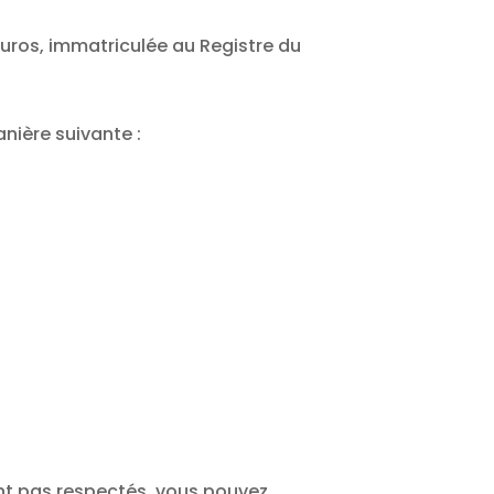
euros, immatriculée au Registre du
nière suivante :
sont pas respectés, vous pouvez