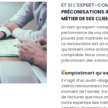
ET SI L’EXPERT-CO
PRÉCONISATIONS A
MÉTIER DE SES CLIE
En tant qu’expert-compt
performance de vos cli
pouvez pas maîtriser tou
La restauration est un s
qui limitent votre actio
comptable. Nous vous pr
préconisant des solutio
ComptaSmart qu’est
Il s’agit d’un audit-di
clients restaurateurs l
moment de l’année. Sur
de factures que nous an
notre expertise des mét