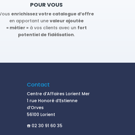
POUR VOUS
Vous
enrichissez votre catalogue d’offre
en apportant une
valeur ajoutée
« métier »
à vos clients avec un
fort
potentiel de fidélisation
.
Contact
Centre d’Affaires Lorient Mer
1 rue Honoré d’Estienne
d’Orves
56100 Lorient
☎️ 02 30 91 60 35