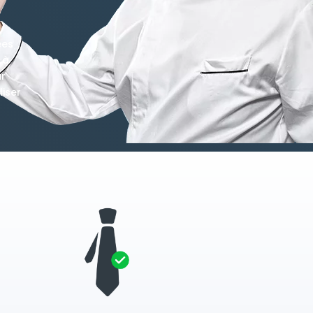
ées
 à
ur
iser