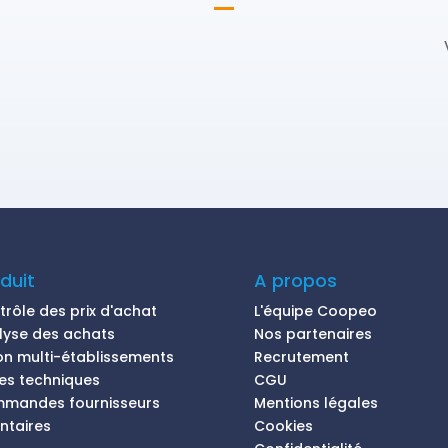
duit
A propos
rôle des prix d'achat
L'équipe Coopeo
lyse des achats
Nos partenaires
ion multi-établissements
Recrutement
hes techniques
CGU
mandes fournisseurs
Mentions légales
ntaires
Cookies