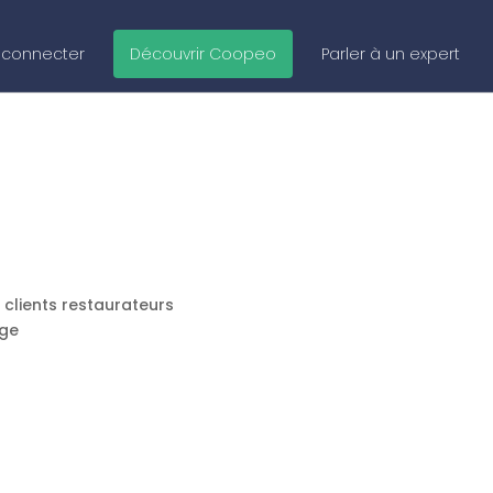
 connecter
Découvrir Coopeo
Parler à un expert
 clients restaurateurs
rge