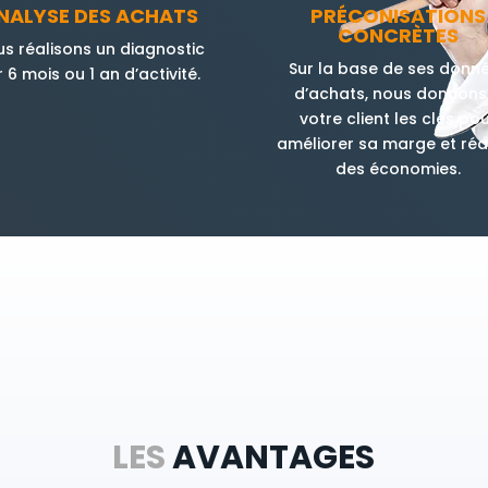
NALYSE DES ACHATS
PRÉCONISATIONS
CONCRÈTES
s réalisons un diagnostic
Sur la base de ses donn
r 6 mois ou 1 an d’activité.
d’achats, nous donnons
votre client les clés po
améliorer sa marge et réal
des économies.
LES
AVANTAGES