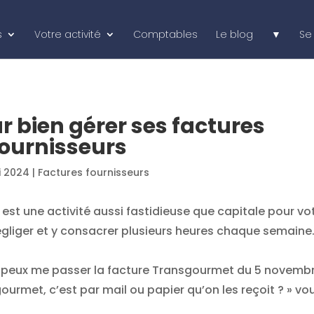
s
Votre activité
Comptables
Le blog
▼
Se
r bien gérer ses factures
fournisseurs
i 2024
|
Factures fournisseurs
est une activité aussi fastidieuse que capitale pour vo
 négliger et y consacrer plusieurs heures chaque semaine
 peux me passer la facture Transgourmet du 5 novemb
ourmet, c’est par mail ou papier qu’on les reçoit ? » vo