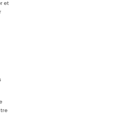
r et
r
s
e
tre