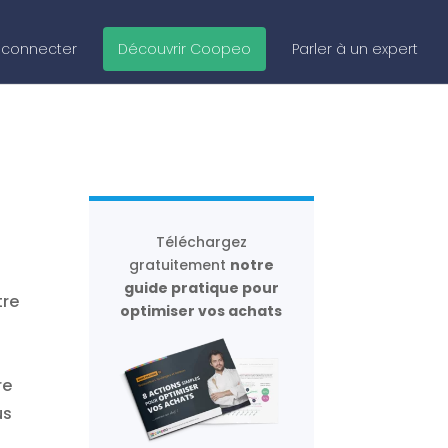
 connecter
Découvrir Coopeo
Parler à un expert
Téléchargez
gratuitement
notre
guide pratique pour
tre
optimiser vos achats
.
re
us